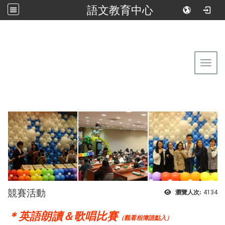
語文教育中心
:::
回到首頁
佛光大學語文教育中心
Toggl
競賽活動
瀏覽人次:
4134
＊英語朗讀＆歌唱比賽
（觀看相簿請點入）