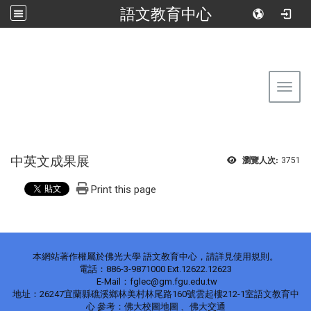
語文教育中心
:::
回到首頁
佛光大學語文教育中心
Toggl
中英文成果展
瀏覽人次:
3751
Print this page
本網站著作權屬於佛光大學 語文教育中心，請詳見使用規則。
電話：886-3-9871000 Ext.12622.12623
E-Mail：fglec@gm.fgu.edu.tw
地址：26247宜蘭縣礁溪鄉林美村林尾路160號雲起樓212-1室語文教育中
心 參考：佛大校圖地圖 、佛大交通