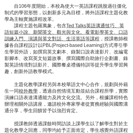
自106年度開始，本校為使大一英語課程跳脫過往僵化
制式的學習形態，以創新多元為目標，將外語課程主題化教
學為主軸實施課程改革。
課程主題包羅萬象，包含
Ted Talks英語溝通技巧、英
語短篇小說、新聞英文、觀光與文化、看電影學英文、口語
訓練入門、演講與英文對話、生活英語等課程
，授課教師根
據各自課程設計以PBL(Project-based Learning)方式導引學
生學習外語，如撰寫英文劇本、錄製口說表達影片、改編電
影腳本、改寫英文短篇故事、撰寫國際自助旅行企劃書、錄
製英語情境對話影片、國際餐桌禮儀特訓等提升學生學習興
趣，創新外語教學模式。
主題化教學課程另與本校華語文中心合作，規劃與外籍
生一同
校外教學
，透過自然情境互動並結合課程所學，實際
演練口語表達溝通能力及跨文化交流。另外，根據課程特色
辦理相關外語講座，邀請校外專家學者從實務經驗與國際溝
通分享，學生回饋皆予以強烈肯定。
授課教師透過課餘時間訪談上課學生以了解學生對於主
題化教學之回應，同學均給予正面肯定，學生感覺外語課程