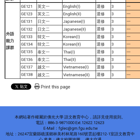
GE121
英文一
English(I)
選修
3
一
GE123
英文二
English(II)
選修
3
一
GE131
日文一
Japanese(I)
選修
3
一
選修
GE132
日文二
Japanese(II)
3
一
外語
GE133
韓文一
Korean(I)
選修
3
一
能力
GE134
韓文二
Korean(II)
選修
3
一
課群
GE135
選修
泰文一
Thai(I)
3
一
GE136
泰文二
Thai(II)
選修
3
一
GE137
越文一
Vietnamese(I)
選修
3
一
GE138
選修
越文二
Vietnamese(II)
3
一
Print this page
本網站著作權屬於佛光大學 語文教育中心，請詳見使用規則。
電話：886-3-9871000 Ext.12622.12623
E-Mail：fglec@gm.fgu.edu.tw
地址：26247宜蘭縣礁溪鄉林美村林尾路160號雲起樓212-1室語文教育中
心 參考：佛大校圖地圖 、佛大交通