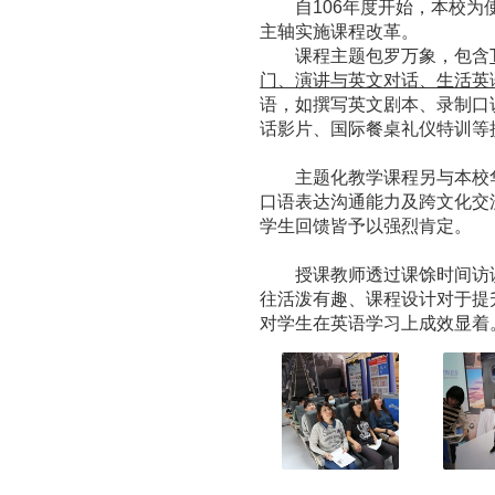
自106年度开始，本校为
主轴实施课程改革。
课程主题包罗万象，包含
门、演讲与英文对话、生活英
语，如撰写英文剧本、录制口
话影片、国际餐桌礼仪特训等
主题化教学课程另与本校华
口语表达沟通能力及跨文化交
学生回馈皆予以强烈肯定。
授课教师透过课馀时间访谈
往活泼有趣、课程设计对于提
对学生在英语学习上成效显着