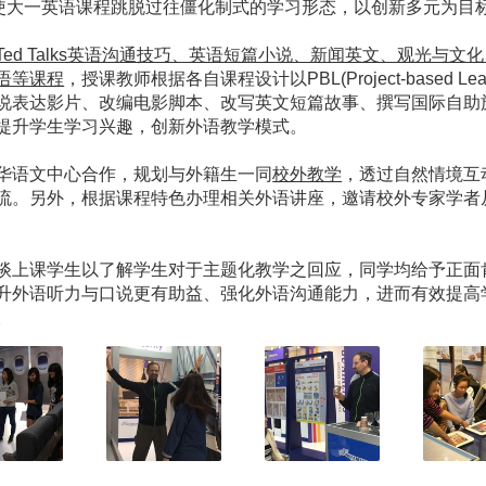
使大一英语课程跳脱过往僵化制式的学习形态，以创新多元为目
Ted Talks英语沟通技巧、英语短篇小说、新闻英文、观光与
语等课程
，授课教师根据各自课程设计以PBL(Project-based L
说表达影片、改编电影脚本、改写英文短篇故事、撰写国际自助
提升学生学习兴趣，创新外语教学模式。
语文中心合作，规划与外籍生一同
校外教学
，透过自然情境互
流。另外，根据课程特色办理相关外语讲座，邀请校外专家学者
上课学生以了解学生对于主题化教学之回应，同学均给予正面
升外语听力与口说更有助益、强化外语沟通能力，进而有效提高
。