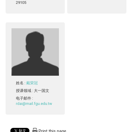
29105
姓名
:
戴荣冠
授课领域
: 大一国文
电子邮件
:
rdai@mail.fgu.edu.tw
Print this page