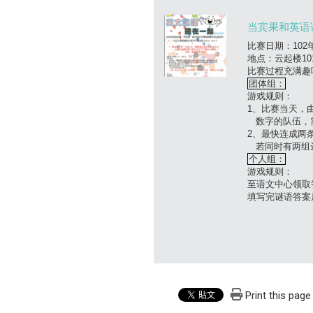
当宾果和英语
比赛日期：102
地点：云起楼10
比赛过程充满趣
团体组：
游戏规则：
1、比赛当天，
数字的队伍，需
2、最快连成两
若同时有两组
个人组：
游戏规则：
至语文中心领取
填写完谜语答案
Print this page