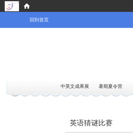
:::
回到首页
中英文成果展
暑期夏令营
:::
英语猜谜比赛