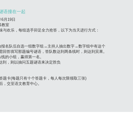
谜语撞在一起
年6月19日
1教室
味与欢乐，每组选手卯足全力抢答，以下为当天进行方式：
由报名队伍自选一组数字组→主持人抽出数字→数字组中有这个
回答填写那题编号谜语，答队数达到两条线时，则达到宾果。
条线的小组，赢得第一名。
达到，则以抽问五题谜语来决定胜负
答题卡(每题只有十个答题卡，每人每次限领取三张)
后，交至语文教育中心。